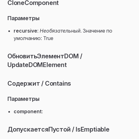
CloneComponent
P
Параметры
recursive
:
Необязательный
. Значение по
умолчанию: True
ОбновитьЭлементDOM /
UpdateDOMElement
Содержит / Contains
Параметры
component
:
ДопускаетсяПустой / IsEmptiable