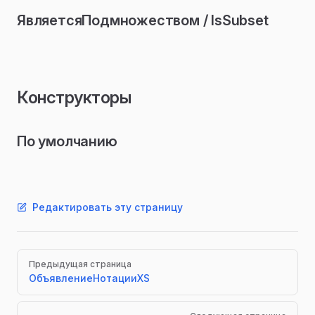
ЯвляетсяПодмножеством / IsSubset
Конструкторы
ия
ражения
По умолчанию
Редактировать эту страницу
Pager
Предыдущая страница
ОбъявлениеНотацииXS