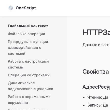
OneScript
Skip to content
Sidebar Navigation
Глобальный контекст
HTTPЗа
Файловые операции
Процедуры и функции
Данные и заго
взаимодействия с
системой
Работа с настройками
системы
Свойства
Операции со строками
Динамическое
АдресРесур
подключение сценариев
Работа с переменными
Чтение: Да
окружения
Запись: Да