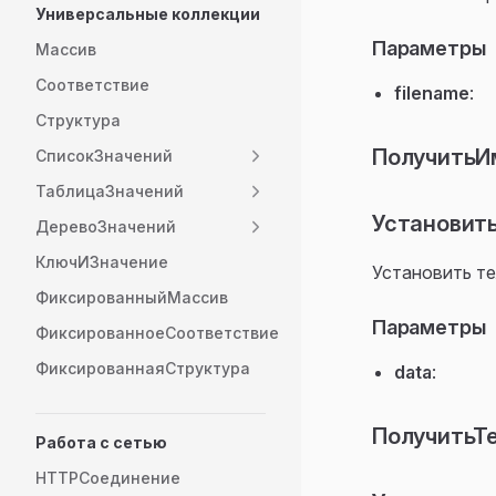
Универсальные коллекции
Параметры
Массив
Соответствие
filename
:
Структура
ПолучитьИм
СписокЗначений
ТаблицаЗначений
Установит
ДеревоЗначений
КлючИЗначение
Установить т
ФиксированныйМассив
Параметры
ФиксированноеСоответствие
ФиксированнаяСтруктура
data
:
ПолучитьТ
Работа с сетью
HTTPСоединение