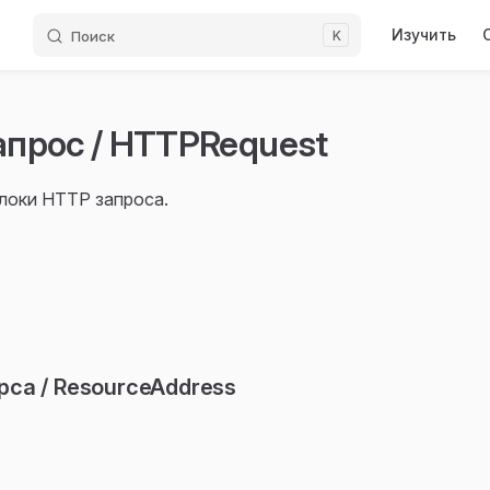
Main Navigati
Изучить
Поиск
K
прос / HTTPRequest
локи HTTP запроса.
са / ResourceAddress