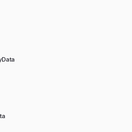
yData
ta