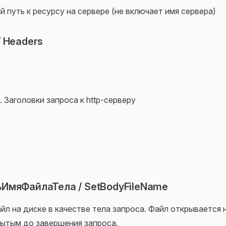
 путь к ресурсу на сервере (не включает имя сервера)
/ Headers
 Заголовки запроса к http-серверу
ИмяФайлаТела / SetBodyFileName
йл на диске в качестве тела запроса. Файл открывается н
рытым до завершения запроса.