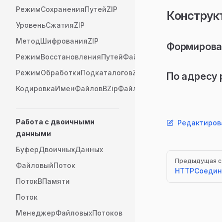
РежимСохраненияПутейZIP
Конструк
УровеньСжатияZIP
МетодШифрованияZIP
Формирова
РежимВосстановленияПутейФайловZIP
РежимОбработкиПодкаталоговZIP
По адресу 
КодировкаИменФайловВZipФайле
Работа с двоичными
Редактиров
данными
БуферДвоичныхДанных
Pager
Предыдущая с
ФайловыйПоток
HTTPСоедин
ПотокВПамяти
Поток
МенеджерФайловыхПотоков