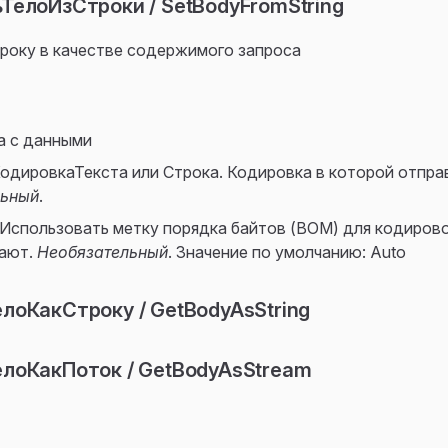
ТелоИзСтроки / SetBodyFromString
року в качестве содержимого запроса
ка с данными
КодировкаТекста или Строка. Кодировка в которой отпра
льный
.
 Использовать метку порядка байтов (BOM) для кодирово
ают.
Необязательный
. Значение по умолчанию: Auto
лоКакСтроку / GetBodyAsString
лоКакПоток / GetBodyAsStream