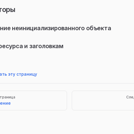
торы
ние неинициализированного объекта
ресурса и заголовкам
ать эту страницу
траница
Сле
ение