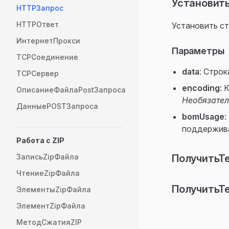
Установить
HTTPЗапрос
HTTPОтвет
Установить ст
ИнтернетПрокси
Параметры
TCPСоединение
data
: Стро
TCPСервер
encoding
: 
ОписаниеФайлаPostЗапроса
Необязате
ДанныеPOSTЗапроса
bomUsage
:
поддержив
Работа с ZIP
ЗаписьZipФайла
ПолучитьТе
ЧтениеZipФайла
ПолучитьТе
ЭлементыZipФайла
ЭлементZipФайла
МетодСжатияZIP