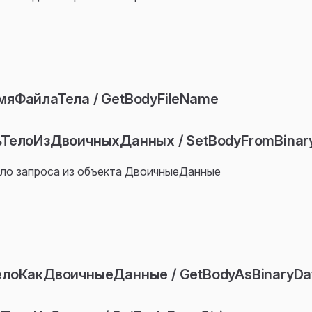
яФайлаТела / GetBodyFileName
ьТелоИзДвоичныхДанных / SetBodyFromBinar
ело запроса из объекта ДвоичныеДанные
елоКакДвоичныеДанные / GetBodyAsBinaryDa