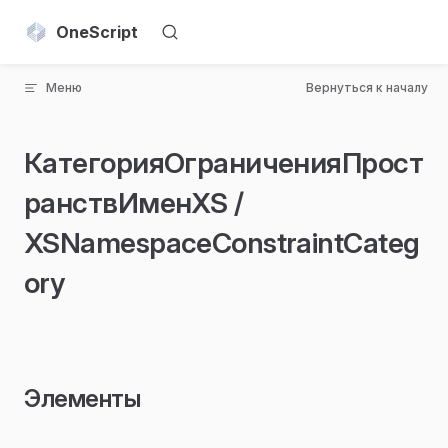
Skip to content
OneScript
Меню
Вернуться к началу
КатегорияОграниченияПрост
ранствИменXS /
XSNamespaceConstraintCateg
ory
Элементы