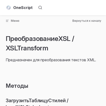
Skip to content
OneScript
Меню
Вернуться к началу
ПреобразованиеXSL /
XSLTransform
Предназначен для преобразования текстов XML.
Методы
ЗагрузитьТаблицуСтилей /