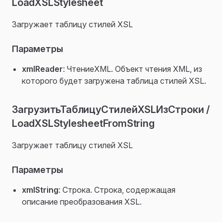
LoadXSLStylesheet
Загружает таблицу стилей XSL
Параметры
xmlReader
: ЧтениеXML. Объект чтения XML, из
которого будет загружена таблица стилей XSL.
ЗагрузитьТаблицуСтилейXSLИзСтроки /
LoadXSLStylesheetFromString
Загружает таблицу стилей XSL
Параметры
xmlString
: Строка. Строка, содержащая
описание преобразования XSL.