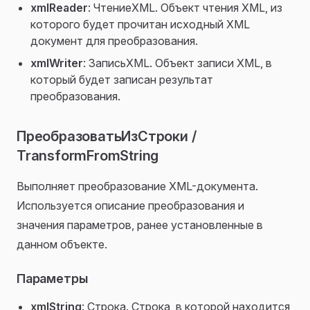
P
xmlReader
: ЧтениеXML. Объект чтения XML, из
которого будет прочитан исходный XML
документ для преобразования.
xmlWriter
: ЗаписьXML. Объект записи XML, в
который будет записан результат
преобразования.
ПреобразоватьИзСтроки /
TransformFromString
Выполняет преобразование XML-документа.
Используется описание преобразования и
значения параметров, ранее установленные в
данном объекте.
Параметры
xmlString
: Строка. Строка, в которой находится