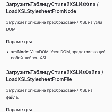
ЗагрузитьТаблицуСтилейXSLИзУзла /
LoadXSLStylesheetFromNode
Загружает описание преобразования XSL из узла
DOM.
Параметры
xmlNode
: УзелDOM. Узел DOM, представляющий
собой шаблон XSL.
ЗагрузитьТаблицуСтилейXSLИзФайла /
LoadXSLStylesheetFromFile
Загружает описание преобразования XSL из
файла.
Параметры