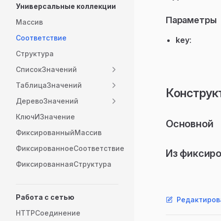
Универсальные коллекции
Параметры
Массив
Соответствие
key
:
Структура
СписокЗначений
ТаблицаЗначений
Конструк
ДеревоЗначений
КлючИЗначение
Основной
ФиксированныйМассив
ФиксированноеСоответствие
Из фиксиро
ФиксированнаяСтруктура
Работа с сетью
Редактиров
HTTPСоединение