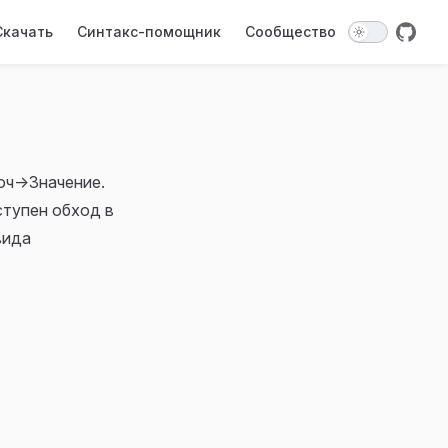
on
Скачать
Синтакс-помощник
Сообщество
юч->Значение.
ступен обход в
вида