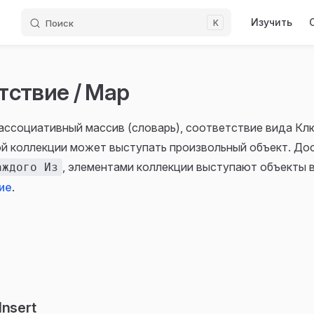
Main Navigati
Изучить
Поиск
K
тствие / Map
ассоциативный массив (словарь), соответствие вида Кл
й коллекции может выступать произвольный объект. До
, элементами коллекции выступают объекты 
аждого Из
ие
.
Insert