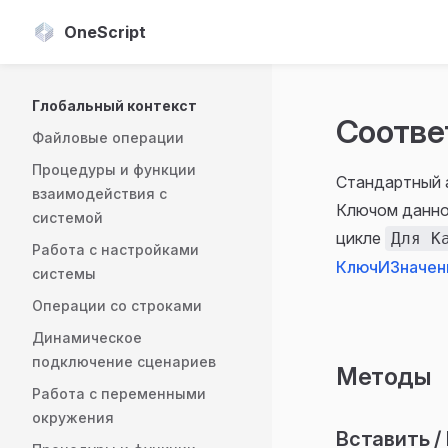
OneScript
Skip to content
Sidebar Navigation
Глобальный контекст
Соотве
Файловые операции
Процедуры и функции
Стандартный 
взаимодействия с
Ключом данно
системой
цикле
Для К
Работа с настройками
КлючИЗначен
системы
Операции со строками
Динамическое
подключение сценариев
Методы
Работа с переменными
окружения
Вставить / 