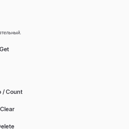
ательный
.
 Get
 / Count
Clear
elete