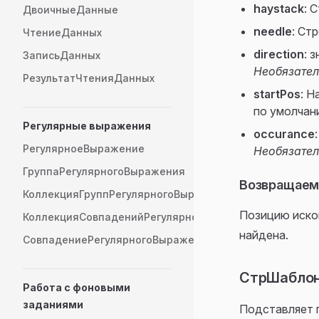
haystack
: 
ДвоичныеДанные
needle
: Ст
ЧтениеДанных
direction
: 
ЗаписьДанных
Необязате
РезультатЧтенияДанных
startPos
: Н
по умолчан
Регулярные выражения
occurance
РегулярноеВыражение
Необязате
ГруппаРегулярногоВыражения
Возвращаем
КоллекцияГруппРегулярногоВыражения
Позицию иском
КоллекцияСовпаденийРегулярногоВыражения
найдена.
СовпадениеРегулярногоВыражения
СтрШаблон 
Работа с фоновыми
заданиями
Подставляет 