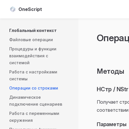
OneScript
Skip to content
Sidebar Navigation
Глобальный контекст
Операц
Файловые операции
Процедуры и функции
взаимодействия с
системой
Методы
Работа с настройками
системы
Операции со строками
НСтр / NStr
Динамическое
Получает стро
подключение сценариев
соответствии 
Работа с переменными
окружения
Параметры