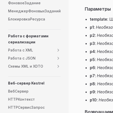
ФоновоеЗадание
Параметры
МенеджерФоновыхЗаданий
template
: 
БлокировкаРесурса
p1
:
Необяза
p2
:
Необяз
Работа с форматами
сериализации
p3
:
Необяз
Работа с XML
p4
:
Необяз
Работа с JSON
p5
:
Необяз
Схемы XML и XDTO
p6
:
Необяз
p7
:
Необяз
Веб-сервер Kestrel
p8
:
Необяз
ВебСервер
p9
:
Необяз
HTTPКонтекст
p10
:
Необяз
HTTPСервисЗапрос
Возвращаем