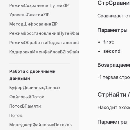
СтрСравнит
РежимСохраненияПутейZIP
УровеньСжатияZIP
Сравнивает ст
МетодШифрованияZIP
Параметры
РежимВосстановленияПутейФайловZIP
first
:
РежимОбработкиПодкаталоговZIP
second
:
КодировкаИменФайловВZipФайле
Возвращаем
Работа с двоичными
-1 первая стро
данными
БуферДвоичныхДанных
СтрНайти / 
ФайловыйПоток
ПотокВПамяти
Находит вхож
Поток
Параметры
МенеджерФайловыхПотоков