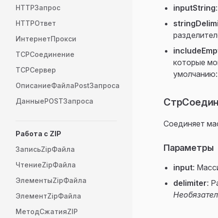
inputString
HTTPЗапрос
stringDelim
HTTPОтвет
разделител
ИнтернетПрокси
includeEmp
TCPСоединение
которые мо
TCPСервер
умолчанию:
ОписаниеФайлаPostЗапроса
СтрСоедини
ДанныеPOSTЗапроса
Соединяет ма
Работа с ZIP
Параметры
ЗаписьZipФайла
ЧтениеZipФайла
input
: Масс
ЭлементыZipФайла
delimiter
: 
Необязате
ЭлементZipФайла
МетодСжатияZIP