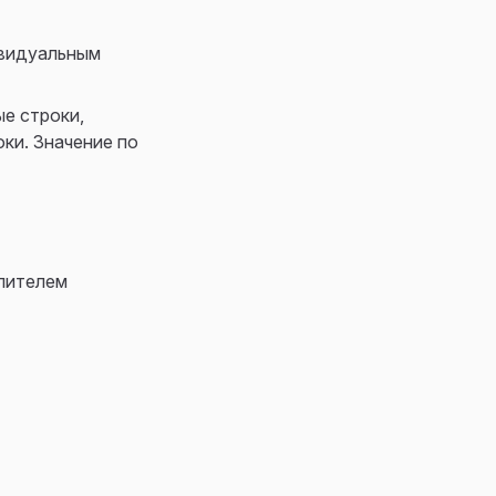
ивидуальным
ые строки,
ки. Значение по
елителем