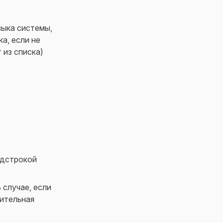
зыка системы,
а, если не
 из списка)
одстрокой
 случае, если
чительная