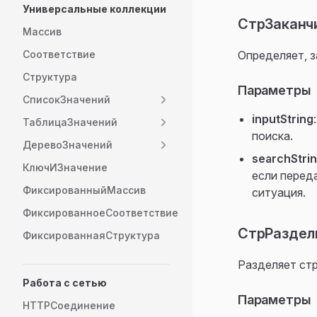
Универсальные коллекции
СтрЗаканчи
Массив
Соответствие
Определяет, з
Структура
Параметры
СписокЗначений
inputString
ТаблицаЗначений
поиска.
ДеревоЗначений
searchStri
КлючИЗначение
если перед
ФиксированныйМассив
ситуация.
ФиксированноеСоответствие
СтрРазделит
ФиксированнаяСтруктура
Разделяет стр
Работа с сетью
Параметры
HTTPСоединение