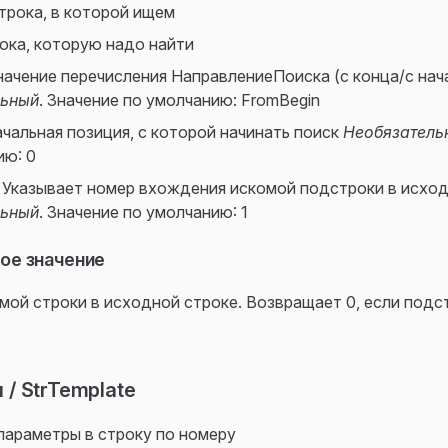
Строка, в которой ищем
рока, которую надо найти
значение перечисления НаправлениеПоиска (с конца/с нач
льный
. Значение по умолчанию: FromBegin
ачальная позиция, с которой начинать поиск
Необязатель
ию: 0
: Указывает номер вхождения искомой подстроки в исхо
льный
. Значение по умолчанию: 1
ое значение
ой строки в исходной строке. Возвращает 0, если подс
/ StrTemplate
параметры в строку по номеру