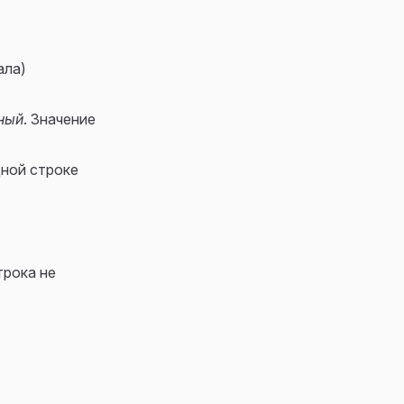
ала)
ный
. Значение
дной строке
трока не