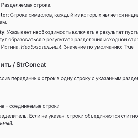
: Разделяемая строка.
iter
: Строка символов, каждый из которых является инд
ем.
ty
: Указывает необходимость включать в результат пуст
гут образоваться в результате разделения исходной стро
 Истина.
Необязательный
. Значение по умолчанию: True
ть / StrConcat
ссив переданных строк в одну строку с указанным разд
ив - соединяемые строки
Разделитель. Если не указан, строки объединяются слитно
льный
.