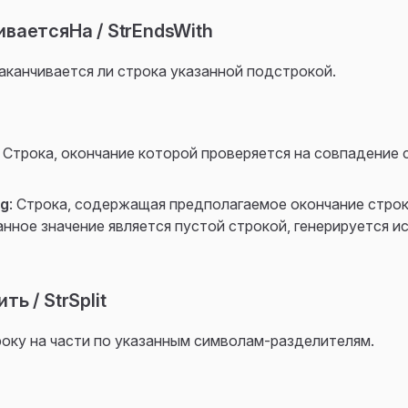
ваетсяНа / StrEndsWith
аканчивается ли строка указанной подстрокой.
: Строка, окончание которой проверяется на совпадение
ng
: Строка, содержащая предполагаемое окончание строки
анное значение является пустой строкой, генерируется и
ь / StrSplit
оку на части по указанным символам-разделителям.