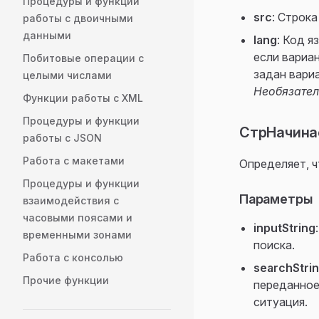
Процедуры и функции
src
: Строка
работы с двоичными
данными
lang
: Код я
если вариан
Побитовые операции с
задан вариа
целыми числами
Необязате
Функции работы с XML
Процедуры и функции
СтрНачинае
работы с JSON
Работа с макетами
Определяет, ч
Процедуры и функции
Параметры
взаимодействия с
часовыми поясами и
inputString
временными зонами
поиска.
Работа с консолью
searchStri
Прочие функции
переданное
ситуация.