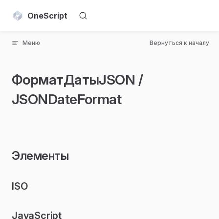
Skip to content
OneScript
Меню
Вернуться к началу
ФорматДатыJSON /
JSONDateFormat
Элементы
ISO
JavaScript