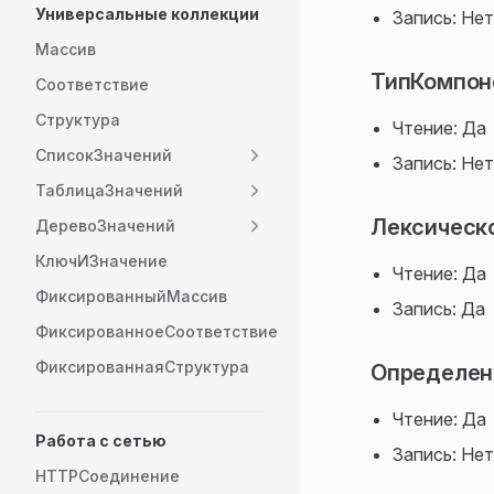
Универсальные коллекции
Запись: Нет
Массив
ТипКомпон
Соответствие
Структура
Чтение: Да
СписокЗначений
Запись: Нет
ТаблицаЗначений
Лексическо
ДеревоЗначений
КлючИЗначение
Чтение: Да
ФиксированныйМассив
Запись: Да
ФиксированноеСоответствие
ФиксированнаяСтруктура
Определени
Чтение: Да
Работа с сетью
Запись: Нет
HTTPСоединение