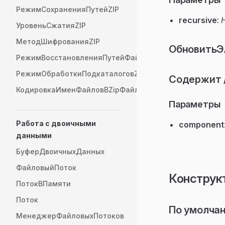
РежимСохраненияПутейZIP
recursive
:
УровеньСжатияZIP
МетодШифрованияZIP
ОбновитьЭ
РежимВосстановленияПутейФайловZIP
РежимОбработкиПодкаталоговZIP
Содержит /
КодировкаИменФайловВZipФайле
Параметры
Работа с двоичными
component
данными
БуферДвоичныхДанных
ФайловыйПоток
Конструк
ПотокВПамяти
Поток
По умолча
МенеджерФайловыхПотоков