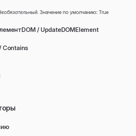
Необязательный
. Значение по умолчанию: True
лементDOM / UpdateDOMElement
 Contains
:
торы
нию