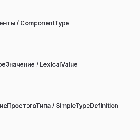
енты / ComponentType
еЗначение / LexicalValue
еПростогоТипа / SimpleTypeDefinition