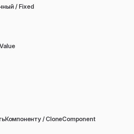
ный / Fixed
Value
тьКомпоненту / CloneComponent