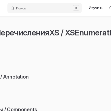
Main Navigati
Изучить
Поиск
K
еречисленияXS / XSEnumerati
/ Annotation
ы / Components