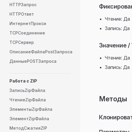
HTTPЗапрос
Фиксирован
HTTPОтвет
Чтение: Да
ИнтернетПрокси
Запись: Да
TCPСоединение
TCPСервер
Значение / 
ОписаниеФайлаPostЗапроса
Чтение: Да
ДанныеPOSTЗапроса
Запись: Да
Работа с ZIP
ЗаписьZipФайла
Методы
ЧтениеZipФайла
ЭлементыZipФайла
Клонирова
ЭлементZipФайла
МетодСжатияZIP
Параметры