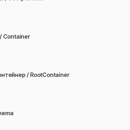
/ Container
нтейнер / RootContainer
chema