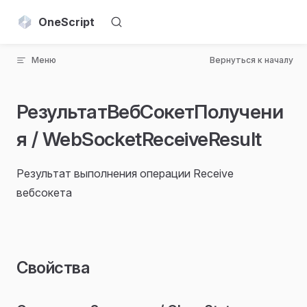
Skip to content
OneScript
Меню
Вернуться к началу
РезультатВебСокетПолучени
я / WebSocketReceiveResult
Результат выполнения операции Receive
вебсокета
Свойства