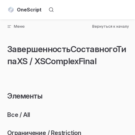
Skip to content
OneScript
Меню
Вернуться к началу
ЗавершенностьСоставногоТи
паXS / XSComplexFinal
Элементы
Все / All
Ограничение / Restriction