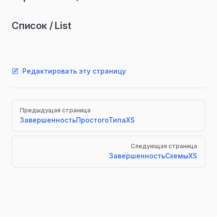
Список / List
Редактировать эту страницу
Pager
Предыдущая страница
ЗавершенностьПростогоТипаXS
Следующая страница
ЗавершенностьСхемыXS