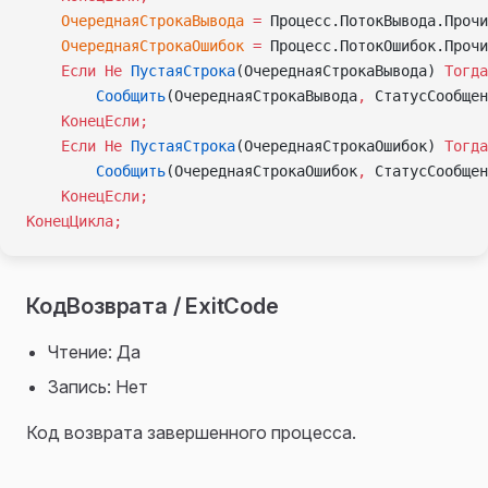
P
    ОчереднаяСтрокаВывода
 =
 Процесс.ПотокВывода.Прочи
    ОчереднаяСтрокаОшибок
 =
 Процесс.ПотокОшибок.Прочи
    Если
 Не
 ПустаяСтрока
(ОчереднаяСтрокаВывода) 
Тогда
        Сообщить
(ОчереднаяСтрокаВывода
,
 СтатусСообщен
    КонецЕсли;
    Если
 Не
 ПустаяСтрока
(ОчереднаяСтрокаОшибок) 
Тогда
        Сообщить
(ОчереднаяСтрокаОшибок
,
 СтатусСообщен
    КонецЕсли;
КонецЦикла;
КодВозврата / ExitCode
Чтение: Да
Запись: Нет
Код возврата завершенного процесса.