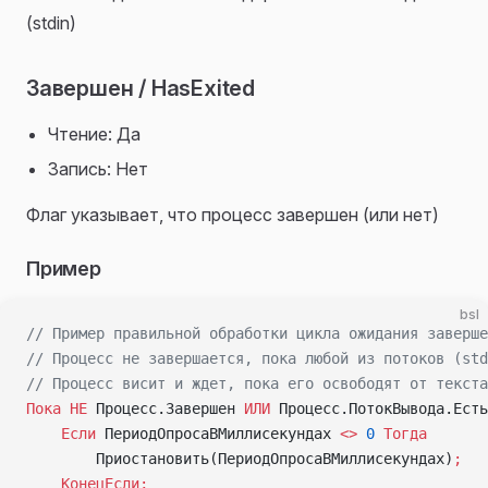
(stdin)
Завершен / HasExited
Чтение: Да
Запись: Нет
Флаг указывает, что процесс завершен (или нет)
Пример
bsl
// Пример правильной обработки цикла ожидания заверше
// Процесс не завершается, пока любой из потоков (std
// Процесс висит и ждет, пока его освободят от текста
Пока
 НЕ
 Процесс.Завершен 
ИЛИ
 Процесс.ПотокВывода.Есть
    Если
 ПериодОпросаВМиллисекундах 
<>
 0
 Тогда
        Приостановить(ПериодОпросаВМиллисекундах)
;
    КонецЕсли;