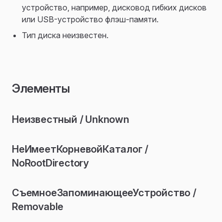
устройство, например, дисковод гибких дисков
или USB-устройство флэш-памяти.
Тип диска неизвестен.
Элементы
Неизвестный / Unknown
НеИмеетКорневойКаталог /
NoRootDirectory
СъемноеЗапоминающееУстройство /
Removable