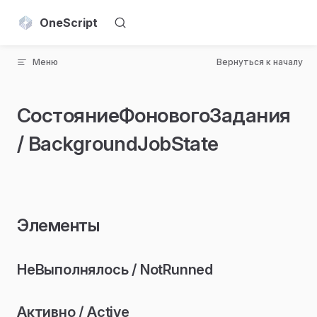
Skip to content
OneScript
Меню
Вернуться к началу
СостояниеФоновогоЗадания
/ BackgroundJobState
Элементы
НеВыполнялось / NotRunned
Активно / Active