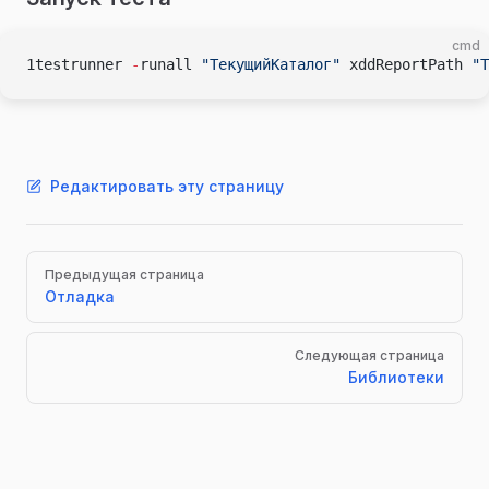
cmd
1testrunner 
-
runall 
"ТекущийКаталог"
 xddReportPath 
"Т
Редактировать эту страницу
Pager
Предыдущая страница
Отладка
Следующая страница
Библиотеки