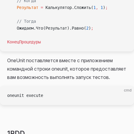
    // Когда
    Результат
 =
 Калькулятор.Сложить(
1
,
 1
)
;
    // Тогда
    Ожидаем.Что(Результат).Равно(
2
)
;
КонецПроцедуры
OneUnit поставляется вместе с приложением
командной строки oneunit, которое предоставляет
вам возможность выполнять запуск тестов.
cmd
oneunit execute
1BDD