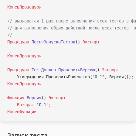
КонецПроцедуры
// вызывается 1 раз после выполнения всех тестов в фа
// для выполнения общих действий после всех тестов, 
//
Процедура
 ПослеЗапускаТестов
() 
Экспорт
КонецПроцедуры
Процедура
 ТестДолжен_ПроверитьВерсию
() 
Экспорт
    Утверждения.ПроверитьРавенство(
"0.1"
,
 Версия())
;
КонецПроцедуры
Функция
 Версия
() 
Экспорт
    Возврат
 "0.1"
;
КонецФункции
Запуск теста