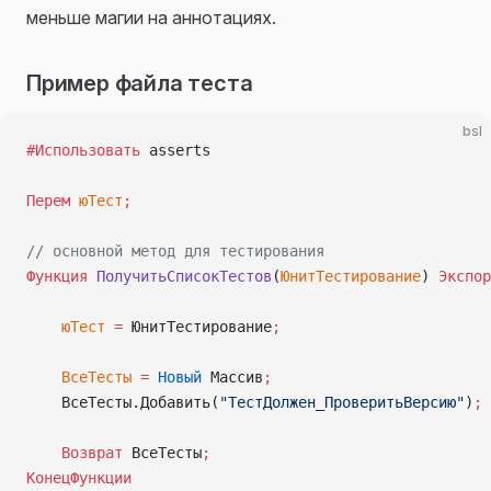
меньше магии на аннотациях.
Пример файла теста
bsl
#Использовать
 asserts
Перем
 юТест
;
// основной метод для тестирования
Функция
 ПолучитьСписокТестов
(
ЮнитТестирование
) 
Экспор
    юТест
 =
 ЮнитТестирование
;
    ВсеТесты
 =
 Новый
 Массив
;
    ВсеТесты.Добавить(
"ТестДолжен_ПроверитьВерсию"
)
;
    Возврат
 ВсеТесты
;
КонецФункции