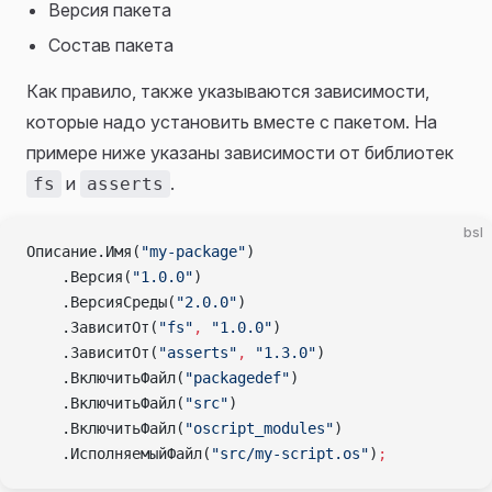
Версия пакета
Состав пакета
Как правило, также указываются зависимости,
которые надо установить вместе с пакетом. На
примере ниже указаны зависимости от библиотек
и
.
fs
asserts
bsl
Описание.Имя(
"my-package"
)
    .Версия(
"1.0.0"
)
    .ВерсияСреды(
"2.0.0"
)
    .ЗависитОт(
"fs"
,
 "1.0.0"
)
    .ЗависитОт(
"asserts"
,
 "1.3.0"
)
    .ВключитьФайл(
"packagedef"
)
    .ВключитьФайл(
"src"
)
    .ВключитьФайл(
"oscript_modules"
)
    .ИсполняемыйФайл(
"src/my-script.os"
)
;