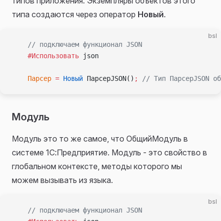
типов приложения. Экземпляры объектов этого
типа создаются через оператор
Новый
.
bsl
    // подключаем функционал JSON
    #Использовать
 json
    Парсер
 =
 Новый
 ПарсерJSON()
;
 // Тип ПарсерJSON об
Модуль
Модуль это то же самое, что ОбщийМодуль в
системе 1С:Предприятие. Модуль - это свойство в
глобальном контексте, методы которого мы
можем вызывать из языка.
bsl
    // подключаем функционал JSON