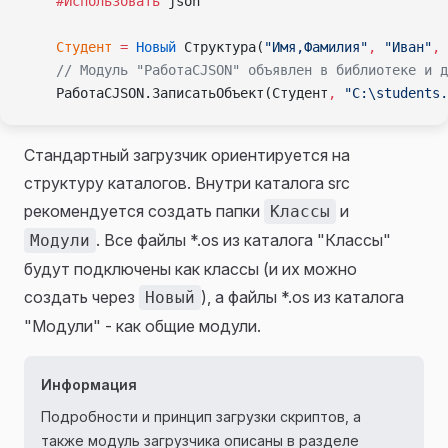
    #Использовать
 json
    Студент
 =
 Новый
 Структура(
"Имя,Фамилия"
,
 "Иван"
,
 
    // Модуль "РаботаСJSON" объявлен в библиотеке и д
    РаботаСJSON.ЗаписатьОбъект(Студент
,
 "C:\students.
Стандартный загрузчик ориентируется на
структуру каталогов. Внутри каталога src
рекомендуется создать папки
и
Классы
. Все файлы *.os из каталога "Классы"
Модули
будут подключены как классы (и их можно
создать через
), а файлы *.os из каталога
Новый
"Модули" - как общие модули.
Информация
Подробности и принцип загрузки скриптов, а
также модуль загрузчика описаны в разделе